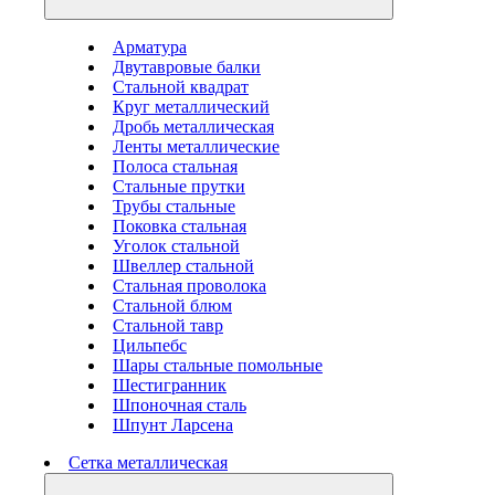
Арматура
Двутавровые балки
Стальной квадрат
Круг металлический
Дробь металлическая
Ленты металлические
Полоса стальная
Стальные прутки
Трубы стальные
Поковка стальная
Уголок стальной
Швеллер стальной
Стальная проволока
Стальной блюм
Стальной тавр
Цильпебс
Шары стальные помольные
Шестигранник
Шпоночная сталь
Шпунт Ларсена
Сетка металлическая