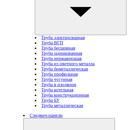
Труба электросварная
Труба ВГП
Труба бесшовная
Труба оцинкованная
Труба нержавеющая
Труба из цветного металла
Труба биметаллическая
Труба профильная
Труба чугунная
Труба в изоляции
Труба котельная
Труба конструкционная
Труба БУ
Труба металлическая
Сэндвич-панели