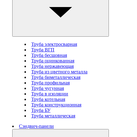
Труба электросварная
Труба ВГП
Труба бесшовная
Труба оцинкованная
Труба нержавеющая
Труба из цветного металла
Труба биметаллическая
Труба профильная
Труба чугунная
Труба в изоляции
Труба котельная
Труба конструкционная
Труба БУ
Труба металлическая
Сэндвич-панели