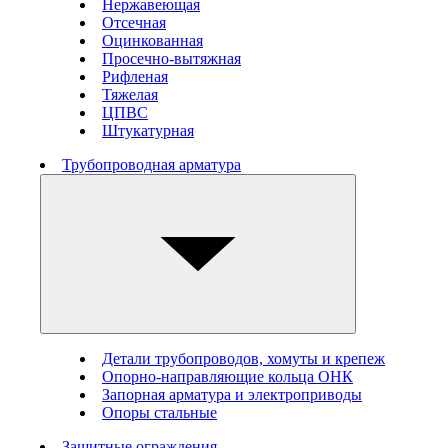
Нержавеющая
Отсечная
Оцинкованная
Просечно-вытяжная
Рифленая
Тяжелая
ЦПВС
Штукатурная
Трубопроводная арматура
Детали трубопроводов, хомуты и крепеж
Опорно-направляющие кольца ОНК
Запорная арматура и электроприводы
Опоры стальные
Защитные ограждения