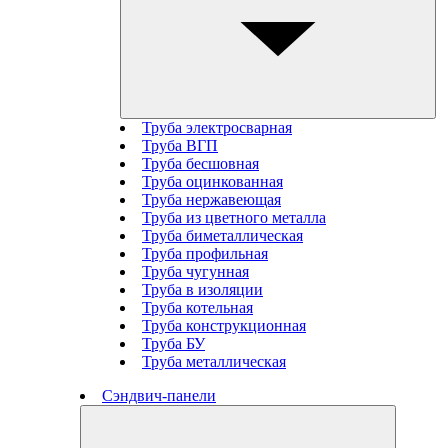
Труба электросварная
Труба ВГП
Труба бесшовная
Труба оцинкованная
Труба нержавеющая
Труба из цветного металла
Труба биметаллическая
Труба профильная
Труба чугунная
Труба в изоляции
Труба котельная
Труба конструкционная
Труба БУ
Труба металлическая
Сэндвич-панели