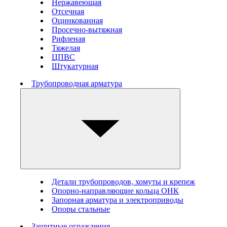
Нержавеющая
Отсечная
Оцинкованная
Просечно-вытяжная
Рифленая
Тяжелая
ЦПВС
Штукатурная
Трубопроводная арматура
Детали трубопроводов, хомуты и крепеж
Опорно-направляющие кольца ОНК
Запорная арматура и электроприводы
Опоры стальные
Защитные ограждения