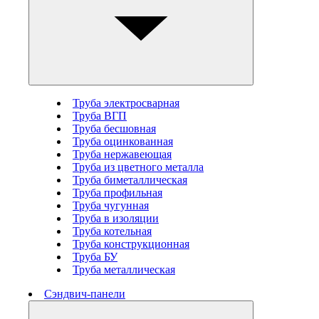
Труба электросварная
Труба ВГП
Труба бесшовная
Труба оцинкованная
Труба нержавеющая
Труба из цветного металла
Труба биметаллическая
Труба профильная
Труба чугунная
Труба в изоляции
Труба котельная
Труба конструкционная
Труба БУ
Труба металлическая
Сэндвич-панели