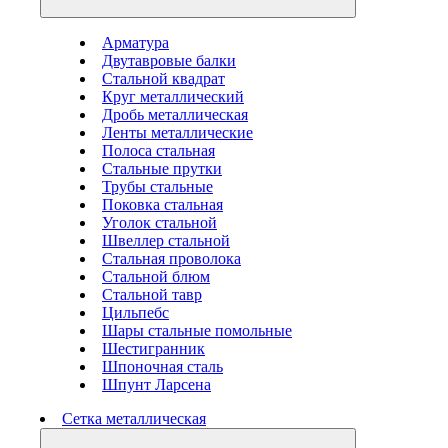
Арматура
Двутавровые балки
Стальной квадрат
Круг металлический
Дробь металлическая
Ленты металлические
Полоса стальная
Стальные прутки
Трубы стальные
Поковка стальная
Уголок стальной
Швеллер стальной
Стальная проволока
Стальной блюм
Стальной тавр
Цильпебс
Шары стальные помольные
Шестигранник
Шпоночная сталь
Шпунт Ларсена
Сетка металлическая