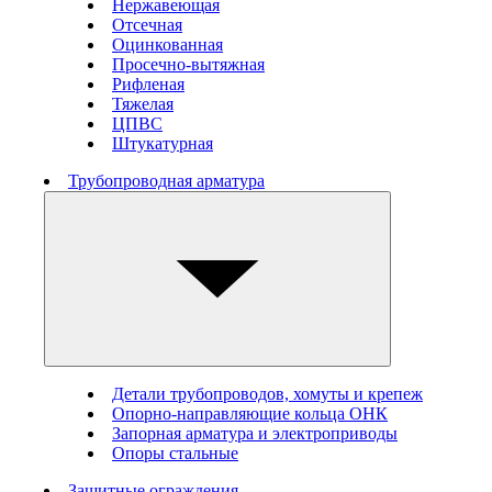
Нержавеющая
Отсечная
Оцинкованная
Просечно-вытяжная
Рифленая
Тяжелая
ЦПВС
Штукатурная
Трубопроводная арматура
Детали трубопроводов, хомуты и крепеж
Опорно-направляющие кольца ОНК
Запорная арматура и электроприводы
Опоры стальные
Защитные ограждения