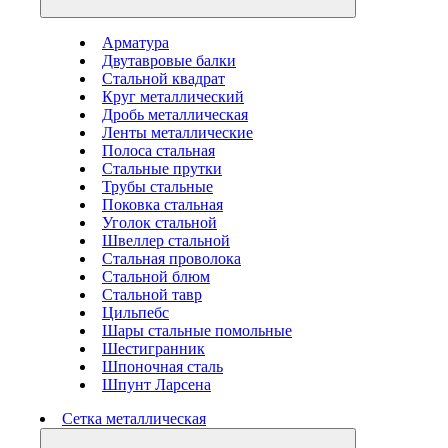
Арматура
Двутавровые балки
Стальной квадрат
Круг металлический
Дробь металлическая
Ленты металлические
Полоса стальная
Стальные прутки
Трубы стальные
Поковка стальная
Уголок стальной
Швеллер стальной
Стальная проволока
Стальной блюм
Стальной тавр
Цильпебс
Шары стальные помольные
Шестигранник
Шпоночная сталь
Шпунт Ларсена
Сетка металлическая