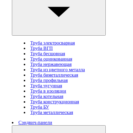
Труба электросварная
Труба ВГП
Труба бесшовная
Труба оцинкованная
Труба нержавеющая
Труба из цветного металла
Труба биметаллическая
Труба профильная
Труба чугунная
Труба в изоляции
Труба котельная
Труба конструкционная
Труба БУ
Труба металлическая
Сэндвич-панели