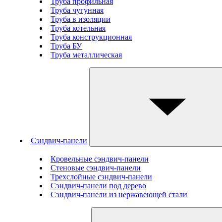
Труба профильная
Труба чугунная
Труба в изоляции
Труба котельная
Труба конструкционная
Труба БУ
Труба металлическая
Сэндвич-панели
Кровельные сэндвич-панели
Стеновые cэндвич-панели
Трехслойные сэндвич-панели
Сэндвич-панели под дерево
Сэндвич-панели из нержавеющей стали