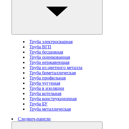
Труба электросварная
Труба ВГП
Труба бесшовная
Труба оцинкованная
Труба нержавеющая
Труба из цветного металла
Труба биметаллическая
Труба профильная
Труба чугунная
Труба в изоляции
Труба котельная
Труба конструкционная
Труба БУ
Труба металлическая
Сэндвич-панели