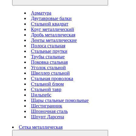
Арматура
Двутавровые балки
Стальной квадрат
Круг металлический
Дробь металлическая
Ленты металлические
Полоса стальная
Стальные прутки
Трубы стальные
Поковка стальная
Уголок стальной
Швеллер стальной
Стальная проволока
Стальной блюм
Стальной тавр
Цильпебс
Шары стальные помольные
Шестигранник
Шпоночная сталь
Шпунт Ларсена
Сетка металлическая