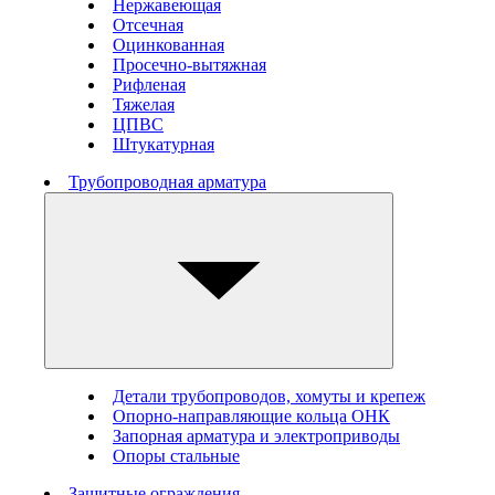
Нержавеющая
Отсечная
Оцинкованная
Просечно-вытяжная
Рифленая
Тяжелая
ЦПВС
Штукатурная
Трубопроводная арматура
Детали трубопроводов, хомуты и крепеж
Опорно-направляющие кольца ОНК
Запорная арматура и электроприводы
Опоры стальные
Защитные ограждения