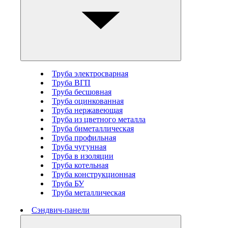
Труба электросварная
Труба ВГП
Труба бесшовная
Труба оцинкованная
Труба нержавеющая
Труба из цветного металла
Труба биметаллическая
Труба профильная
Труба чугунная
Труба в изоляции
Труба котельная
Труба конструкционная
Труба БУ
Труба металлическая
Сэндвич-панели