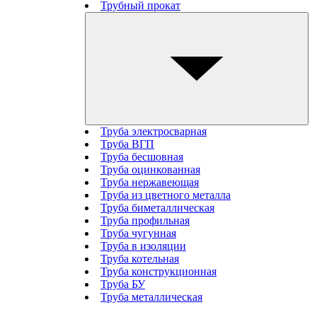
Трубный прокат
Труба электросварная
Труба ВГП
Труба бесшовная
Труба оцинкованная
Труба нержавеющая
Труба из цветного металла
Труба биметаллическая
Труба профильная
Труба чугунная
Труба в изоляции
Труба котельная
Труба конструкционная
Труба БУ
Труба металлическая