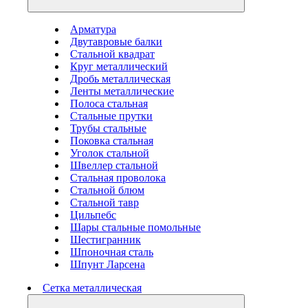
Арматура
Двутавровые балки
Стальной квадрат
Круг металлический
Дробь металлическая
Ленты металлические
Полоса стальная
Стальные прутки
Трубы стальные
Поковка стальная
Уголок стальной
Швеллер стальной
Стальная проволока
Стальной блюм
Стальной тавр
Цильпебс
Шары стальные помольные
Шестигранник
Шпоночная сталь
Шпунт Ларсена
Сетка металлическая