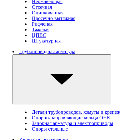
Нержавеющая
Отсечная
Оцинкованная
Просечно-вытяжная
Рифленая
Тяжелая
ЦПВС
Штукатурная
Трубопроводная арматура
Детали трубопроводов, хомуты и крепеж
Опорно-направляющие кольца ОНК
Запорная арматура и электроприводы
Опоры стальные
Защитные ограждения