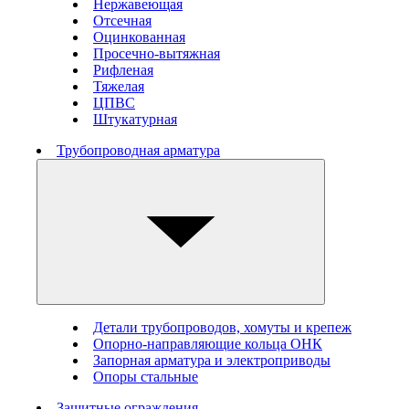
Нержавеющая
Отсечная
Оцинкованная
Просечно-вытяжная
Рифленая
Тяжелая
ЦПВС
Штукатурная
Трубопроводная арматура
Детали трубопроводов, хомуты и крепеж
Опорно-направляющие кольца ОНК
Запорная арматура и электроприводы
Опоры стальные
Защитные ограждения