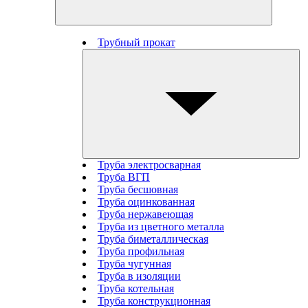
Трубный прокат
Труба электросварная
Труба ВГП
Труба бесшовная
Труба оцинкованная
Труба нержавеющая
Труба из цветного металла
Труба биметаллическая
Труба профильная
Труба чугунная
Труба в изоляции
Труба котельная
Труба конструкционная