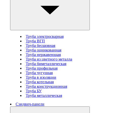
Труба электросварная
Труба ВГП
Труба бесшовная
Труба оцинкованная
Труба нержавеющая
Труба из цветного металла
Труба биметаллическая
Труба профильная
Труба чугунная
Труба в изоляции
Труба котельная
Труба конструкционная
Труба БУ
Труба металлическая
Сэндвич-панели