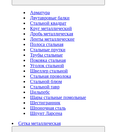
Арматура
Двутавровые балки
Стальной квадрат
Круг металлический
Дробь металлическая
Ленты металлические
Полоса стальная
Стальные прутки
Трубы стальные
Поковка стальная
Уголок стальной
Швеллер стальной
Стальная проволока
Стальной блюм
Стальной тавр
Цильпебс
Шары стальные помольные
Шестигранник
Шпоночная сталь
Шпунт Ларсена
Сетка металлическая