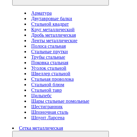
Арматура
Двутавровые балки
Стальной квадрат
Круг металлический
Дробь металлическая
Ленты металлические
Полоса стальная
Стальные прутки
Трубы стальные
Поковка стальная
Уголок стальной
Швеллер стальной
Стальная проволока
Стальной блюм
Стальной тавр
Цильпебс
Шары стальные помольные
Шестигранник
Шпоночная сталь
Шпунт Ларсена
Сетка металлическая