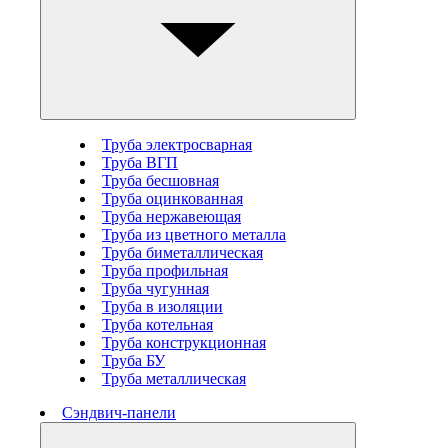
Труба электросварная
Труба ВГП
Труба бесшовная
Труба оцинкованная
Труба нержавеющая
Труба из цветного металла
Труба биметаллическая
Труба профильная
Труба чугунная
Труба в изоляции
Труба котельная
Труба конструкционная
Труба БУ
Труба металлическая
Сэндвич-панели