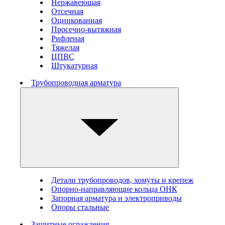
Нержавеющая
Отсечная
Оцинкованная
Просечно-вытяжная
Рифленая
Тяжелая
ЦПВС
Штукатурная
Трубопроводная арматура
Детали трубопроводов, хомуты и крепеж
Опорно-направляющие кольца ОНК
Запорная арматура и электроприводы
Опоры стальные
Защитные ограждения