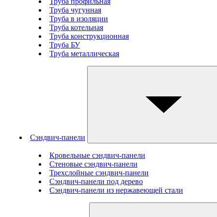
Труба профильная
Труба чугунная
Труба в изоляции
Труба котельная
Труба конструкционная
Труба БУ
Труба металлическая
Сэндвич-панели
Кровельные сэндвич-панели
Стеновые cэндвич-панели
Трехслойные сэндвич-панели
Сэндвич-панели под дерево
Сэндвич-панели из нержавеющей стали