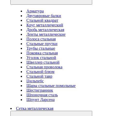
Арматура
Двутавровые балки
Стальной квадрат
Круг металлический
Дробь металлическая
Ленты металлические
Полоса стальная
Стальные прутки
Трубы стальные
Поковка стальная
Уголок стальной
Швеллер стальной
Стальная проволока
Стальной блюм
Стальной тавр
Цильпебс
Шары стальные помольные
Шестигранник
Шпоночная сталь
Шпунт Ларсена
Сетка металлическая