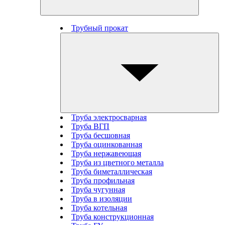
Трубный прокат
Труба электросварная
Труба ВГП
Труба бесшовная
Труба оцинкованная
Труба нержавеющая
Труба из цветного металла
Труба биметаллическая
Труба профильная
Труба чугунная
Труба в изоляции
Труба котельная
Труба конструкционная