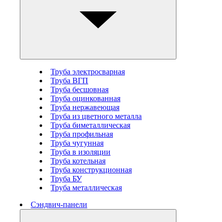
Труба электросварная
Труба ВГП
Труба бесшовная
Труба оцинкованная
Труба нержавеющая
Труба из цветного металла
Труба биметаллическая
Труба профильная
Труба чугунная
Труба в изоляции
Труба котельная
Труба конструкционная
Труба БУ
Труба металлическая
Сэндвич-панели