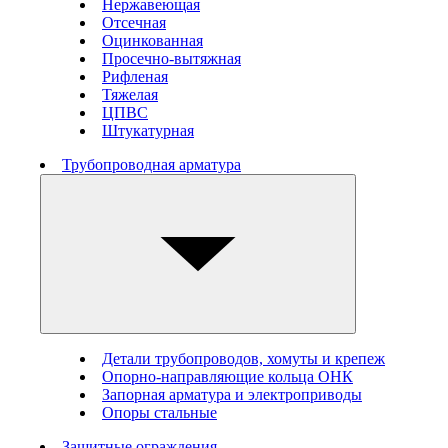
Нержавеющая
Отсечная
Оцинкованная
Просечно-вытяжная
Рифленая
Тяжелая
ЦПВС
Штукатурная
Трубопроводная арматура
Детали трубопроводов, хомуты и крепеж
Опорно-направляющие кольца ОНК
Запорная арматура и электроприводы
Опоры стальные
Защитные ограждения