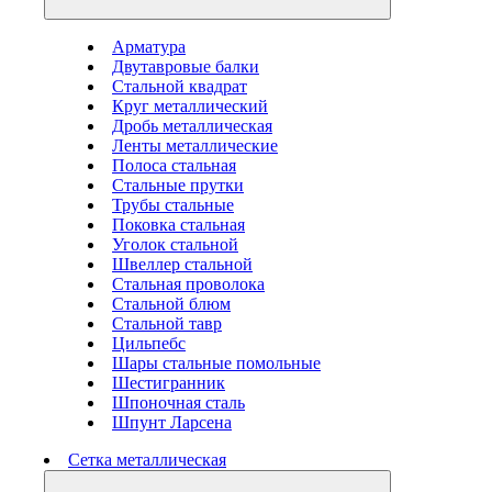
Арматура
Двутавровые балки
Стальной квадрат
Круг металлический
Дробь металлическая
Ленты металлические
Полоса стальная
Стальные прутки
Трубы стальные
Поковка стальная
Уголок стальной
Швеллер стальной
Стальная проволока
Стальной блюм
Стальной тавр
Цильпебс
Шары стальные помольные
Шестигранник
Шпоночная сталь
Шпунт Ларсена
Сетка металлическая