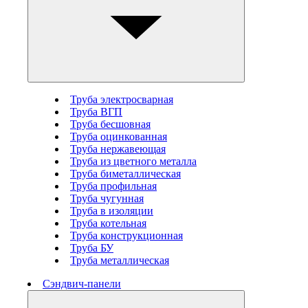
Труба электросварная
Труба ВГП
Труба бесшовная
Труба оцинкованная
Труба нержавеющая
Труба из цветного металла
Труба биметаллическая
Труба профильная
Труба чугунная
Труба в изоляции
Труба котельная
Труба конструкционная
Труба БУ
Труба металлическая
Сэндвич-панели