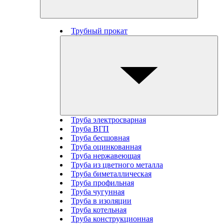
Трубный прокат
Труба электросварная
Труба ВГП
Труба бесшовная
Труба оцинкованная
Труба нержавеющая
Труба из цветного металла
Труба биметаллическая
Труба профильная
Труба чугунная
Труба в изоляции
Труба котельная
Труба конструкционная