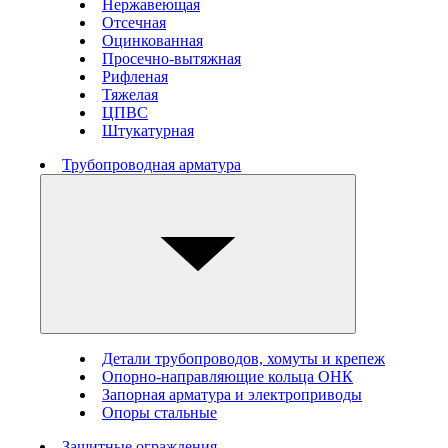
Нержавеющая
Отсечная
Оцинкованная
Просечно-вытяжная
Рифленая
Тяжелая
ЦПВС
Штукатурная
Трубопроводная арматура
Детали трубопроводов, хомуты и крепеж
Опорно-направляющие кольца ОНК
Запорная арматура и электроприводы
Опоры стальные
Защитные ограждения