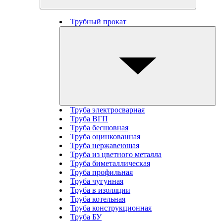
Трубный прокат
Труба электросварная
Труба ВГП
Труба бесшовная
Труба оцинкованная
Труба нержавеющая
Труба из цветного металла
Труба биметаллическая
Труба профильная
Труба чугунная
Труба в изоляции
Труба котельная
Труба конструкционная
Труба БУ