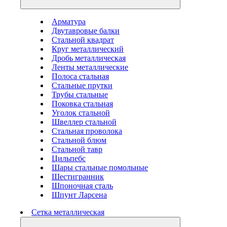
Арматура
Двутавровые балки
Стальной квадрат
Круг металлический
Дробь металлическая
Ленты металлические
Полоса стальная
Стальные прутки
Трубы стальные
Поковка стальная
Уголок стальной
Швеллер стальной
Стальная проволока
Стальной блюм
Стальной тавр
Цильпебс
Шары стальные помольные
Шестигранник
Шпоночная сталь
Шпунт Ларсена
Сетка металлическая