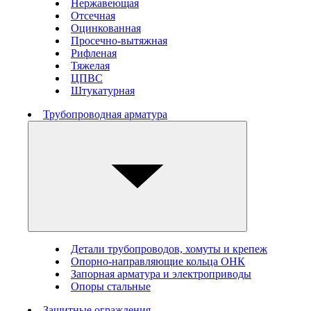
Нержавеющая
Отсечная
Оцинкованная
Просечно-вытяжная
Рифленая
Тяжелая
ЦПВС
Штукатурная
Трубопроводная арматура
Детали трубопроводов, хомуты и крепеж
Опорно-направляющие кольца ОНК
Запорная арматура и электроприводы
Опоры стальные
Защитные ограждения