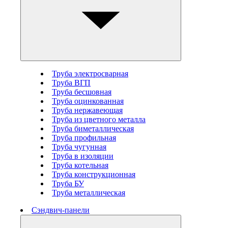
Труба электросварная
Труба ВГП
Труба бесшовная
Труба оцинкованная
Труба нержавеющая
Труба из цветного металла
Труба биметаллическая
Труба профильная
Труба чугунная
Труба в изоляции
Труба котельная
Труба конструкционная
Труба БУ
Труба металлическая
Сэндвич-панели