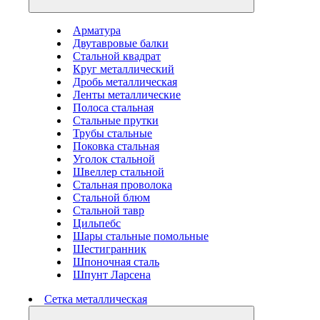
Арматура
Двутавровые балки
Стальной квадрат
Круг металлический
Дробь металлическая
Ленты металлические
Полоса стальная
Стальные прутки
Трубы стальные
Поковка стальная
Уголок стальной
Швеллер стальной
Стальная проволока
Стальной блюм
Стальной тавр
Цильпебс
Шары стальные помольные
Шестигранник
Шпоночная сталь
Шпунт Ларсена
Сетка металлическая