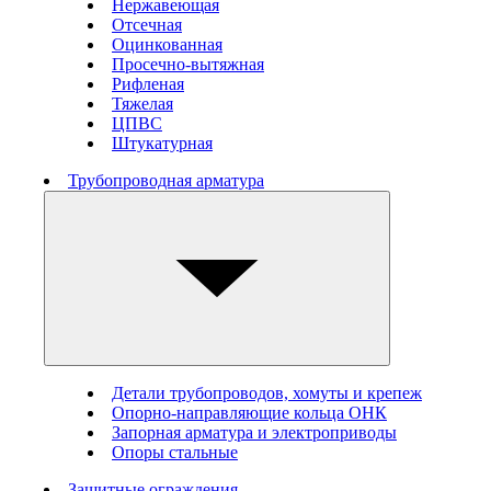
Нержавеющая
Отсечная
Оцинкованная
Просечно-вытяжная
Рифленая
Тяжелая
ЦПВС
Штукатурная
Трубопроводная арматура
Детали трубопроводов, хомуты и крепеж
Опорно-направляющие кольца ОНК
Запорная арматура и электроприводы
Опоры стальные
Защитные ограждения