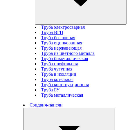
Труба электросварная
Труба ВГП
Труба бесшовная
Труба оцинкованная
Труба нержавеющая
Труба из цветного металла
Труба биметаллическая
Труба профильная
Труба чугунная
Труба в изоляции
Труба котельная
Труба конструкционная
Труба БУ
Труба металлическая
Сэндвич-панели