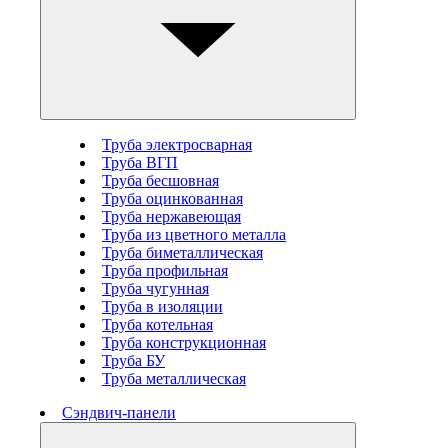
Труба электросварная
Труба ВГП
Труба бесшовная
Труба оцинкованная
Труба нержавеющая
Труба из цветного металла
Труба биметаллическая
Труба профильная
Труба чугунная
Труба в изоляции
Труба котельная
Труба конструкционная
Труба БУ
Труба металлическая
Сэндвич-панели