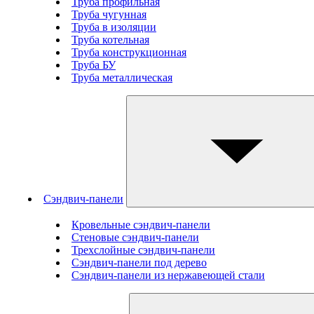
Труба профильная
Труба чугунная
Труба в изоляции
Труба котельная
Труба конструкционная
Труба БУ
Труба металлическая
Сэндвич-панели
Кровельные сэндвич-панели
Стеновые cэндвич-панели
Трехслойные сэндвич-панели
Сэндвич-панели под дерево
Сэндвич-панели из нержавеющей стали