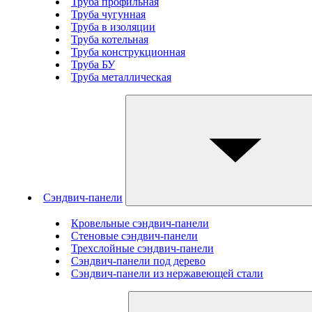
Труба профильная
Труба чугунная
Труба в изоляции
Труба котельная
Труба конструкционная
Труба БУ
Труба металлическая
Сэндвич-панели
Кровельные сэндвич-панели
Стеновые cэндвич-панели
Трехслойные сэндвич-панели
Сэндвич-панели под дерево
Сэндвич-панели из нержавеющей стали