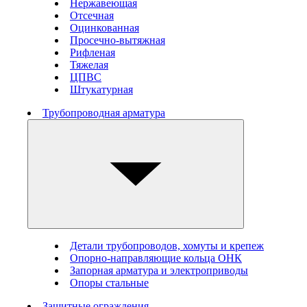
Нержавеющая
Отсечная
Оцинкованная
Просечно-вытяжная
Рифленая
Тяжелая
ЦПВС
Штукатурная
Трубопроводная арматура
Детали трубопроводов, хомуты и крепеж
Опорно-направляющие кольца ОНК
Запорная арматура и электроприводы
Опоры стальные
Защитные ограждения