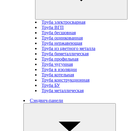
Труба электросварная
Труба ВГП
Труба бесшовная
Труба оцинкованная
Труба нержавеющая
Труба из цветного металла
Труба биметаллическая
Труба профильная
Труба чугунная
Труба в изоляции
Труба котельная
Труба конструкционная
Труба БУ
Труба металлическая
Сэндвич-панели