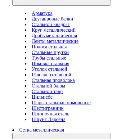
Арматура
Двутавровые балки
Стальной квадрат
Круг металлический
Дробь металлическая
Ленты металлические
Полоса стальная
Стальные прутки
Трубы стальные
Поковка стальная
Уголок стальной
Швеллер стальной
Стальная проволока
Стальной блюм
Стальной тавр
Цильпебс
Шары стальные помольные
Шестигранник
Шпоночная сталь
Шпунт Ларсена
Сетка металлическая