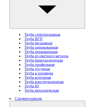
Труба электросварная
Труба ВГП
Труба бесшовная
Труба оцинкованная
Труба нержавеющая
Труба из цветного металла
Труба биметаллическая
Труба профильная
Труба чугунная
Труба в изоляции
Труба котельная
Труба конструкционная
Труба БУ
Труба металлическая
Сэндвич-панели