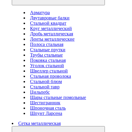
Арматура
Двутавровые балки
Стальной квадрат
Круг металлический
Дробь металлическая
Ленты металлические
Полоса стальная
Стальные прутки
Трубы стальные
Поковка стальная
Уголок стальной
Швеллер стальной
Стальная проволока
Стальной блюм
Стальной тавр
Цильпебс
Шары стальные помольные
Шестигранник
Шпоночная сталь
Шпунт Ларсена
Сетка металлическая