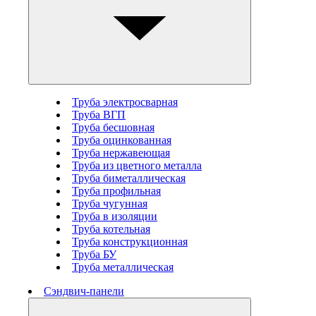
Труба электросварная
Труба ВГП
Труба бесшовная
Труба оцинкованная
Труба нержавеющая
Труба из цветного металла
Труба биметаллическая
Труба профильная
Труба чугунная
Труба в изоляции
Труба котельная
Труба конструкционная
Труба БУ
Труба металлическая
Сэндвич-панели