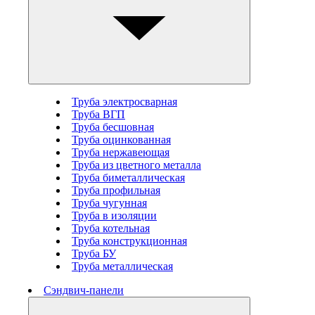
Труба электросварная
Труба ВГП
Труба бесшовная
Труба оцинкованная
Труба нержавеющая
Труба из цветного металла
Труба биметаллическая
Труба профильная
Труба чугунная
Труба в изоляции
Труба котельная
Труба конструкционная
Труба БУ
Труба металлическая
Сэндвич-панели