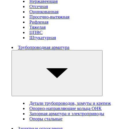
Нержавеющая
Отсечная
Оцинкованная
Просечно-вытяжная
Рифленая
Тяжелая
ЦПВС
Штукатурная
Трубопроводная арматура
Детали трубопроводов, хомуты и крепеж
Опорно-направляющие кольца ОНК
Запорная арматура и электроприводы
Опоры стальные
Защитные ограждения