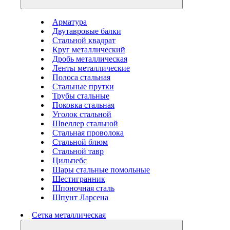
Арматура
Двутавровые балки
Стальной квадрат
Круг металлический
Дробь металлическая
Ленты металлические
Полоса стальная
Стальные прутки
Трубы стальные
Поковка стальная
Уголок стальной
Швеллер стальной
Стальная проволока
Стальной блюм
Стальной тавр
Цильпебс
Шары стальные помольные
Шестигранник
Шпоночная сталь
Шпунт Ларсена
Сетка металлическая