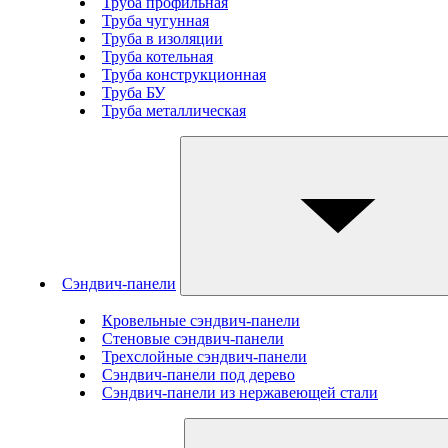
Труба профильная
Труба чугунная
Труба в изоляции
Труба котельная
Труба конструкционная
Труба БУ
Труба металлическая
Сэндвич-панели
Кровельные сэндвич-панели
Стеновые cэндвич-панели
Трехслойные сэндвич-панели
Сэндвич-панели под дерево
Сэндвич-панели из нержавеющей стали