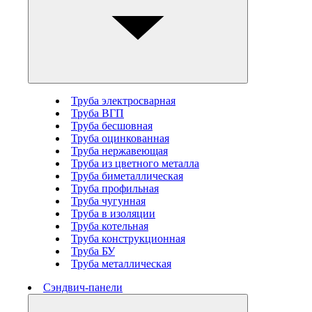
Труба электросварная
Труба ВГП
Труба бесшовная
Труба оцинкованная
Труба нержавеющая
Труба из цветного металла
Труба биметаллическая
Труба профильная
Труба чугунная
Труба в изоляции
Труба котельная
Труба конструкционная
Труба БУ
Труба металлическая
Сэндвич-панели