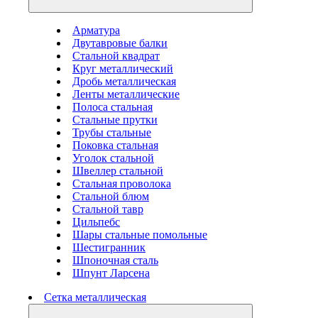
Арматура
Двутавровые балки
Стальной квадрат
Круг металлический
Дробь металлическая
Ленты металлические
Полоса стальная
Стальные прутки
Трубы стальные
Поковка стальная
Уголок стальной
Швеллер стальной
Стальная проволока
Стальной блюм
Стальной тавр
Цильпебс
Шары стальные помольные
Шестигранник
Шпоночная сталь
Шпунт Ларсена
Сетка металлическая