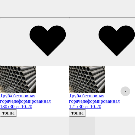
Труба бесшовная
Труба бесшовная
горячедеформированная
горячедеформированная
180х30 ст 10-20
121х30 ст 10-20
тонна
тонна