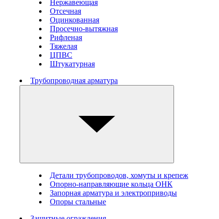
Нержавеющая
Отсечная
Оцинкованная
Просечно-вытяжная
Рифленая
Тяжелая
ЦПВС
Штукатурная
Трубопроводная арматура
Детали трубопроводов, хомуты и крепеж
Опорно-направляющие кольца ОНК
Запорная арматура и электроприводы
Опоры стальные
Защитные ограждения