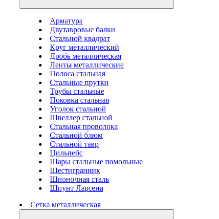
Арматура
Двутавровые балки
Стальной квадрат
Круг металлический
Дробь металлическая
Ленты металлические
Полоса стальная
Стальные прутки
Трубы стальные
Поковка стальная
Уголок стальной
Швеллер стальной
Стальная проволока
Стальной блюм
Стальной тавр
Цильпебс
Шары стальные помольные
Шестигранник
Шпоночная сталь
Шпунт Ларсена
Сетка металлическая