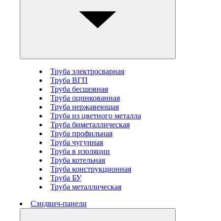
Труба электросварная
Труба ВГП
Труба бесшовная
Труба оцинкованная
Труба нержавеющая
Труба из цветного металла
Труба биметаллическая
Труба профильная
Труба чугунная
Труба в изоляции
Труба котельная
Труба конструкционная
Труба БУ
Труба металлическая
Сэндвич-панели