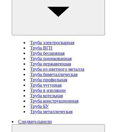
Труба электросварная
Труба ВГП
Труба бесшовная
Труба оцинкованная
Труба нержавеющая
Труба из цветного металла
Труба биметаллическая
Труба профильная
Труба чугунная
Труба в изоляции
Труба котельная
Труба конструкционная
Труба БУ
Труба металлическая
Сэндвич-панели