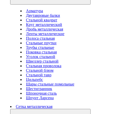
Арматура
Двутавровые балки
Стальной квадрат
Круг металлический
Дробь металлическая
Ленты металлические
Полоса стальная
Стальные прутки
Трубы стальные
Поковка стальная
Уголок стальной
Швеллер стальной
Стальная проволока
Стальной блюм
Стальной тавр
Цильпебс
Шары стальные помольные
Шестигранник
Шпоночная сталь
Шпунт Ларсена
Сетка металлическая