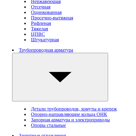
Нержавеющая
Отсечная
Оцинкованная
Просечно-вытяжная
Рифленая
Тяжелая
ЦПВС
Штукатурная
Трубопроводная арматура
Детали трубопроводов, хомуты и крепеж
Опорно-направляющие кольца ОНК
Запорная арматура и электроприводы
Опоры стальные
Защитные ограждения