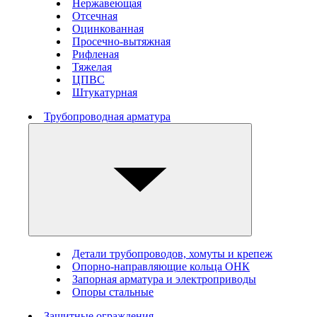
Нержавеющая
Отсечная
Оцинкованная
Просечно-вытяжная
Рифленая
Тяжелая
ЦПВС
Штукатурная
Трубопроводная арматура
Детали трубопроводов, хомуты и крепеж
Опорно-направляющие кольца ОНК
Запорная арматура и электроприводы
Опоры стальные
Защитные ограждения