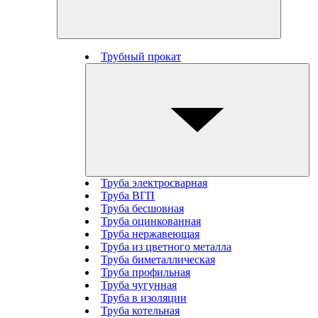
Трубный прокат
Труба электросварная
Труба ВГП
Труба бесшовная
Труба оцинкованная
Труба нержавеющая
Труба из цветного металла
Труба биметаллическая
Труба профильная
Труба чугунная
Труба в изоляции
Труба котельная