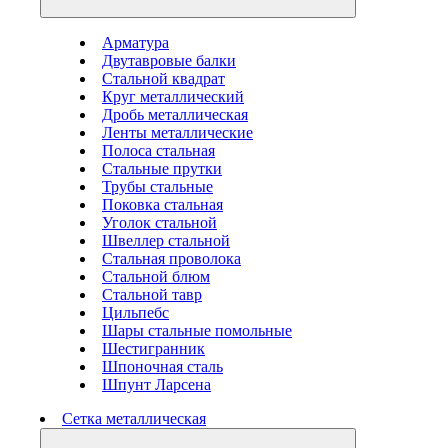
Арматура
Двутавровые балки
Стальной квадрат
Круг металлический
Дробь металлическая
Ленты металлические
Полоса стальная
Стальные прутки
Трубы стальные
Поковка стальная
Уголок стальной
Швеллер стальной
Стальная проволока
Стальной блюм
Стальной тавр
Цильпебс
Шары стальные помольные
Шестигранник
Шпоночная сталь
Шпунт Ларсена
Сетка металлическая