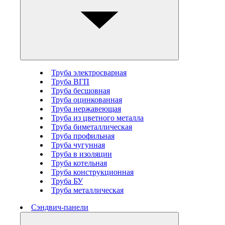
Труба электросварная
Труба ВГП
Труба бесшовная
Труба оцинкованная
Труба нержавеющая
Труба из цветного металла
Труба биметаллическая
Труба профильная
Труба чугунная
Труба в изоляции
Труба котельная
Труба конструкционная
Труба БУ
Труба металлическая
Сэндвич-панели