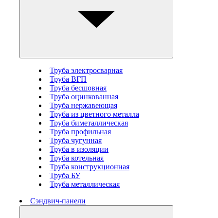
Труба электросварная
Труба ВГП
Труба бесшовная
Труба оцинкованная
Труба нержавеющая
Труба из цветного металла
Труба биметаллическая
Труба профильная
Труба чугунная
Труба в изоляции
Труба котельная
Труба конструкционная
Труба БУ
Труба металлическая
Сэндвич-панели