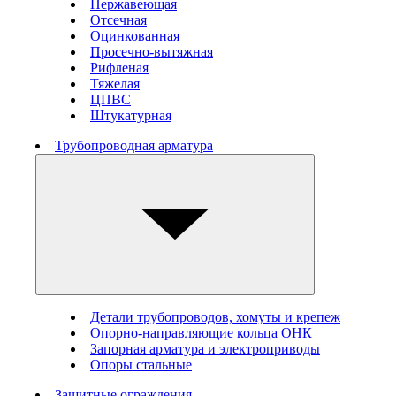
Нержавеющая
Отсечная
Оцинкованная
Просечно-вытяжная
Рифленая
Тяжелая
ЦПВС
Штукатурная
Трубопроводная арматура
Детали трубопроводов, хомуты и крепеж
Опорно-направляющие кольца ОНК
Запорная арматура и электроприводы
Опоры стальные
Защитные ограждения