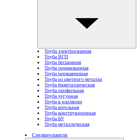
Труба электросварная
Труба ВГП
Труба бесшовная
Труба оцинкованная
Труба нержавеющая
Труба из цветного металла
Труба биметаллическая
Труба профильная
Труба чугунная
Труба в изоляции
Труба котельная
Труба конструкционная
Труба БУ
Труба металлическая
Сэндвич-панели