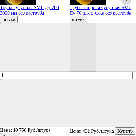
Труба чугунная SML Ду 200
Труба опорная чугунная SML
3000 мм без раструба
Ду 70 для стояка без раструба
штука
штука
Цена:
10 758
Руб./штука
Цена:
431
Руб./штука
Купить