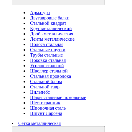
Арматура
Двутавровые балки
Стальной квадрат
Круг металлический
Дробь металлическая
Ленты металлические
Полоса стальная
Стальные прутки
Трубы стальные
Поковка стальная
Уголок стальной
Швеллер стальной
Стальная проволока
Стальной блюм
Стальной тавр
Цильпебс
Шары стальные помольные
Шестигранник
Шпоночная сталь
Шпунт Ларсена
Сетка металлическая