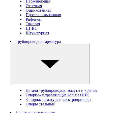
Нержавеющая
Отсечная
Оцинкованная
Просечно-вытяжная
Рифленая
Тяжелая
ЦПВС
Штукатурная
Трубопроводная арматура
Детали трубопроводов, хомуты и крепеж
Опорно-направляющие кольца ОНК
Запорная арматура и электроприводы
Опоры стальные
Защитные ограждения