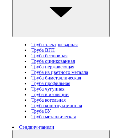
Труба электросварная
Труба ВГП
Труба бесшовная
Труба оцинкованная
Труба нержавеющая
Труба из цветного металла
Труба биметаллическая
Труба профильная
Труба чугунная
Труба в изоляции
Труба котельная
Труба конструкционная
Труба БУ
Труба металлическая
Сэндвич-панели