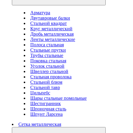
Арматура
Двутавровые балки
Стальной квадрат
Круг металлический
Дробь металлическая
Ленты металлические
Полоса стальная
Стальные прутки
Трубы стальные
Поковка стальная
Уголок стальной
Швеллер стальной
Стальная проволока
Стальной блюм
Стальной тавр
Цильпебс
Шары стальные помольные
Шестигранник
Шпоночная сталь
Шпунт Ларсена
Сетка металлическая