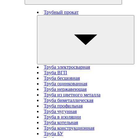
Трубный прокат
Труба электросварная
Труба ВГП
Труба бесшовная
Труба оцинкованная
Труба нержавеющая
Труба из цветного металла
Труба биметаллическая
Труба профильная
Труба чугунная
Труба в изоляции
Труба котельная
Труба конструкционная
Труба БУ