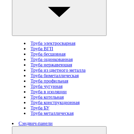
Труба электросварная
Труба ВГП
Труба бесшовная
Труба оцинкованная
Труба нержавеющая
Труба из цветного металла
Труба биметаллическая
Труба профильная
Труба чугунная
Труба в изоляции
Труба котельная
Труба конструкционная
Труба БУ
Труба металлическая
Сэндвич-панели