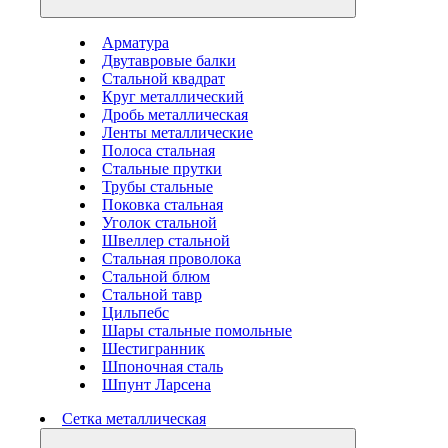
Арматура
Двутавровые балки
Стальной квадрат
Круг металлический
Дробь металлическая
Ленты металлические
Полоса стальная
Стальные прутки
Трубы стальные
Поковка стальная
Уголок стальной
Швеллер стальной
Стальная проволока
Стальной блюм
Стальной тавр
Цильпебс
Шары стальные помольные
Шестигранник
Шпоночная сталь
Шпунт Ларсена
Сетка металлическая