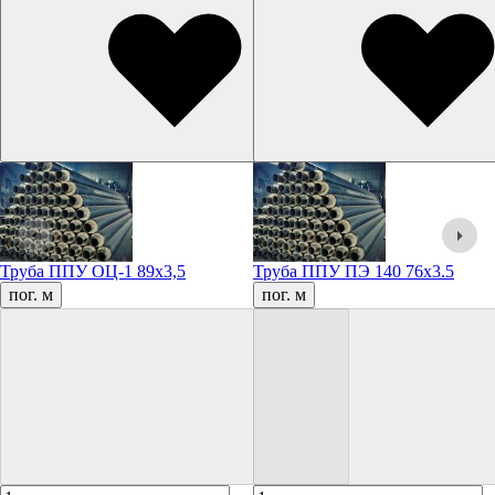
Труба ППУ ОЦ-1 89х3,5
Труба ППУ ПЭ 140 76х3.5
пог. м
пог. м