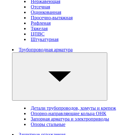
Нержавеющая
Отсечная
Оцинкованная
Просечно-вытяжная
Рифленая
Тяжелая
ЦПВС
Штукатурная
Трубопроводная арматура
Детали трубопроводов, хомуты и крепеж
Опорно-направляющие кольца ОНК
Запорная арматура и электроприводы
Опоры стальные
Защитные ограждения