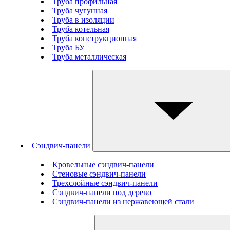
Труба профильная
Труба чугунная
Труба в изоляции
Труба котельная
Труба конструкционная
Труба БУ
Труба металлическая
Сэндвич-панели
Кровельные сэндвич-панели
Стеновые cэндвич-панели
Трехслойные сэндвич-панели
Сэндвич-панели под дерево
Сэндвич-панели из нержавеющей стали