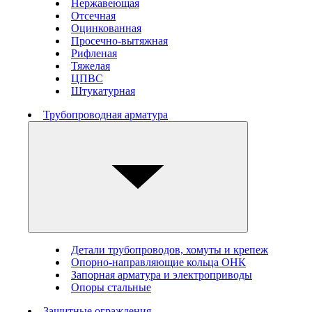
Нержавеющая
Отсечная
Оцинкованная
Просечно-вытяжная
Рифленая
Тяжелая
ЦПВС
Штукатурная
Трубопроводная арматура
Детали трубопроводов, хомуты и крепеж
Опорно-направляющие кольца ОНК
Запорная арматура и электроприводы
Опоры стальные
Защитные ограждения