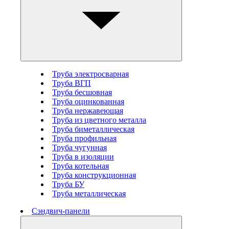
Труба электросварная
Труба ВГП
Труба бесшовная
Труба оцинкованная
Труба нержавеющая
Труба из цветного металла
Труба биметаллическая
Труба профильная
Труба чугунная
Труба в изоляции
Труба котельная
Труба конструкционная
Труба БУ
Труба металлическая
Сэндвич-панели