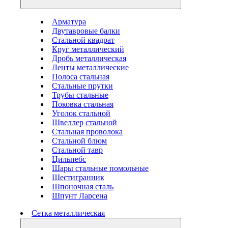
Арматура
Двутавровые балки
Стальной квадрат
Круг металлический
Дробь металлическая
Ленты металлические
Полоса стальная
Стальные прутки
Трубы стальные
Поковка стальная
Уголок стальной
Швеллер стальной
Стальная проволока
Стальной блюм
Стальной тавр
Цильпебс
Шары стальные помольные
Шестигранник
Шпоночная сталь
Шпунт Ларсена
Сетка металлическая