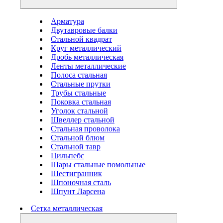
Арматура
Двутавровые балки
Стальной квадрат
Круг металлический
Дробь металлическая
Ленты металлические
Полоса стальная
Стальные прутки
Трубы стальные
Поковка стальная
Уголок стальной
Швеллер стальной
Стальная проволока
Стальной блюм
Стальной тавр
Цильпебс
Шары стальные помольные
Шестигранник
Шпоночная сталь
Шпунт Ларсена
Сетка металлическая