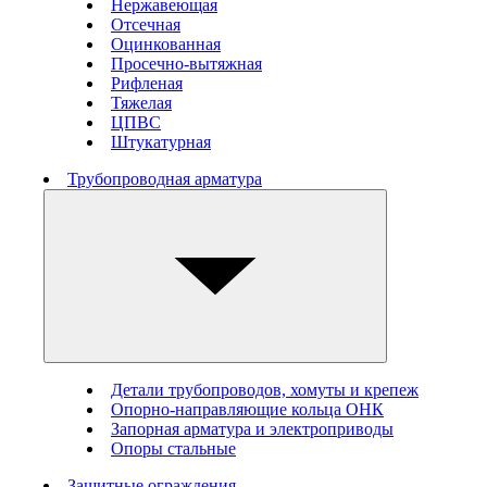
Нержавеющая
Отсечная
Оцинкованная
Просечно-вытяжная
Рифленая
Тяжелая
ЦПВС
Штукатурная
Трубопроводная арматура
Детали трубопроводов, хомуты и крепеж
Опорно-направляющие кольца ОНК
Запорная арматура и электроприводы
Опоры стальные
Защитные ограждения