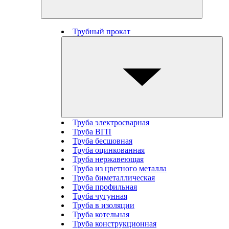
Трубный прокат
Труба электросварная
Труба ВГП
Труба бесшовная
Труба оцинкованная
Труба нержавеющая
Труба из цветного металла
Труба биметаллическая
Труба профильная
Труба чугунная
Труба в изоляции
Труба котельная
Труба конструкционная