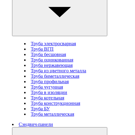
Труба электросварная
Труба ВГП
Труба бесшовная
Труба оцинкованная
Труба нержавеющая
Труба из цветного металла
Труба биметаллическая
Труба профильная
Труба чугунная
Труба в изоляции
Труба котельная
Труба конструкционная
Труба БУ
Труба металлическая
Сэндвич-панели