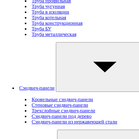
Труба профильная
Труба чугунная
Труба в изоляции
Труба котельная
Труба конструкционная
Труба БУ
Труба металлическая
Сэндвич-панели
Кровельные сэндвич-панели
Стеновые cэндвич-панели
Трехслойные сэндвич-панели
Сэндвич-панели под дерево
Сэндвич-панели из нержавеющей стали