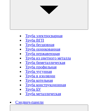
Труба электросварная
Труба ВГП
Труба бесшовная
Труба оцинкованная
Труба нержавеющая
Труба из цветного металла
Труба биметаллическая
Труба профильная
Труба чугунная
Труба в изоляции
Труба котельная
Труба конструкционная
Труба БУ
Труба металлическая
Сэндвич-панели