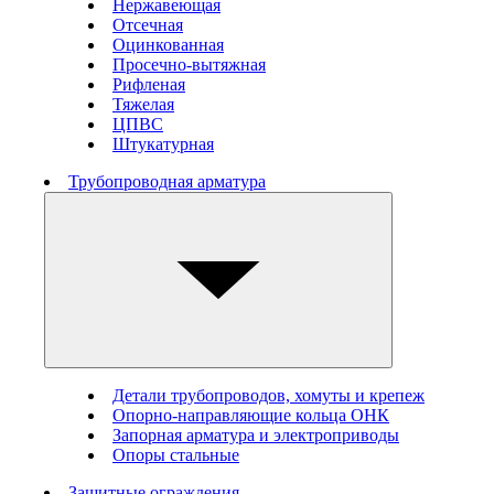
Нержавеющая
Отсечная
Оцинкованная
Просечно-вытяжная
Рифленая
Тяжелая
ЦПВС
Штукатурная
Трубопроводная арматура
Детали трубопроводов, хомуты и крепеж
Опорно-направляющие кольца ОНК
Запорная арматура и электроприводы
Опоры стальные
Защитные ограждения