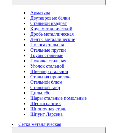
Арматура
Двутавровые балки
Стальной квадрат
Круг металлический
Дробь металлическая
Ленты металлические
Полоса стальная
Стальные прутки
Трубы стальные
Поковка стальная
Уголок стальной
Швеллер стальной
Стальная проволока
Стальной блюм
Стальной тавр
Цильпебс
Шары стальные помольные
Шестигранник
Шпоночная сталь
Шпунт Ларсена
Сетка металлическая