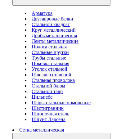
Арматура
Двутавровые балки
Стальной квадрат
Круг металлический
Дробь металлическая
Ленты металлические
Полоса стальная
Стальные прутки
Трубы стальные
Поковка стальная
Уголок стальной
Швеллер стальной
Стальная проволока
Стальной блюм
Стальной тавр
Цильпебс
Шары стальные помольные
Шестигранник
Шпоночная сталь
Шпунт Ларсена
Сетка металлическая