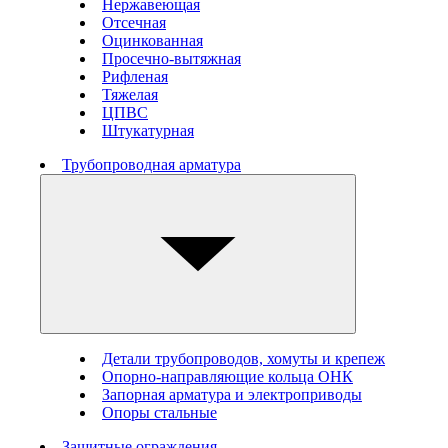
Нержавеющая
Отсечная
Оцинкованная
Просечно-вытяжная
Рифленая
Тяжелая
ЦПВС
Штукатурная
Трубопроводная арматура
Детали трубопроводов, хомуты и крепеж
Опорно-направляющие кольца ОНК
Запорная арматура и электроприводы
Опоры стальные
Защитные ограждения