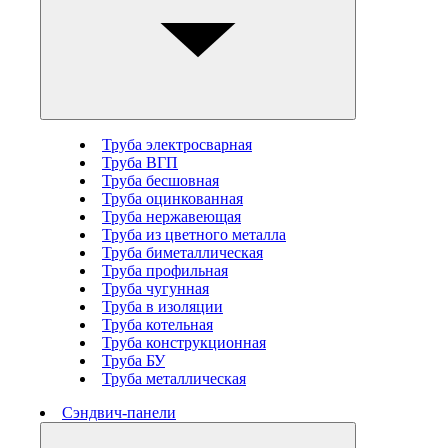
Труба электросварная
Труба ВГП
Труба бесшовная
Труба оцинкованная
Труба нержавеющая
Труба из цветного металла
Труба биметаллическая
Труба профильная
Труба чугунная
Труба в изоляции
Труба котельная
Труба конструкционная
Труба БУ
Труба металлическая
Сэндвич-панели